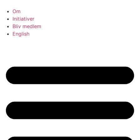
Videre
til
Om
indhold
Initiativer
Bliv medlem
English